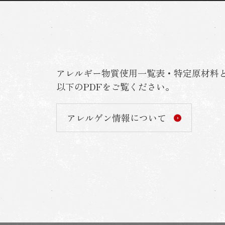
タン・カルビ・ロース・ハラミ
大皿盛合せ・ホルモン・ 豚・鶏・海
鮮・焼野菜
キムチ・ナムル・サラダ・ 一品料理・
アレルギー物質使用一覧表・特定原材料
スープ
以下のPDFをご覧ください。
牛寿司・ごはん・麺・デザート・お子様
アレルゲン情報について
メニュー・お弁当