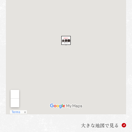
大きな地図で見る